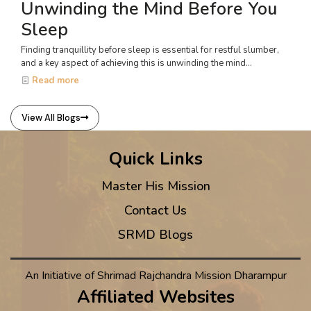
Unwinding the Mind Before You
Sleep
Finding tranquillity before sleep is essential for restful slumber,
and a key aspect of achieving this is unwinding the mind...
Read more
View All Blogs
Quick Links
Master His Mission
Contact Us
SRMD Blogs
An Initiative of Shrimad Rajchandra Mission Dharampur
Affiliated Websites