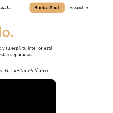
Book a Seat
Español
tact Us
o.
 y tu espíritu interior está
están separados.
: Bienestar Holístico.