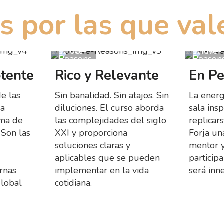
s por las que val
otente
Rico y Relevante
En P
de las
Sin banalidad. Sin atajos. Sin
La energ
ya
diluciones. El curso aborda
sala ins
rma de
las complejidades del siglo
replicar
 Son las
XXI y proporciona
Forja un
soluciones claras y
mentor y
aplicables que se pueden
particip
rnas
implementar en la vida
será inn
global
cotidiana.